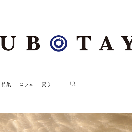
特集
コラム
買う