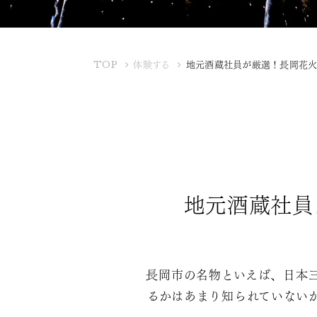
K
TOP
体験する
地元酒蔵社員が厳選！長岡花火
U
B
O
T
A
Y
A
地元酒蔵社員
長岡市の名物といえば、日本
るかはあまり知られていない