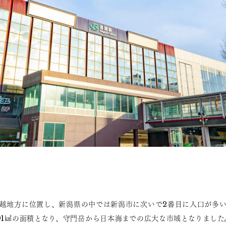
越地方に位置し、新潟県の中では新潟市に次いで2番目に人口が多い
91㎢の面積となり、守門岳から日本海までの広大な市域となりまし