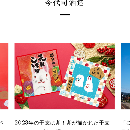
今代司酒造
ベ
2023年の干支は卯！卯が描かれた干支
「