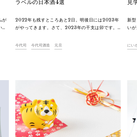
ラベルの日本酒4選
見
ムが
2022年も残すところあと2日。明後日には2023年
新型
い
がやってきます。さて、2023年の干支は卯です。
いが
。干
お正月になると様々な干支をモチーフにしたアイテ
題と
。
ムが販売されますが、日本酒もその一つ。干支を描
え、
今代司
今代司酒造
元旦
にい
いた、この時期だけにしか味わえない日本酒が登場
す。
します。干支が描かれた新潟の日本酒4選をご紹介
を運
します。
やミ