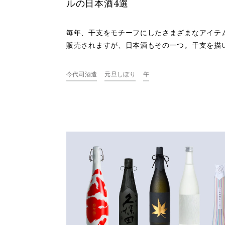
ルの日本酒4選
毎年、干支をモチーフにしたさまざまなアイテ
販売されますが、日本酒もその一つ。干支を描
た、特別仕様のおめでたい日本酒が登場します
支が描かれた新潟の日本酒4選をご紹介します
今代司酒造
元旦しぼり
午