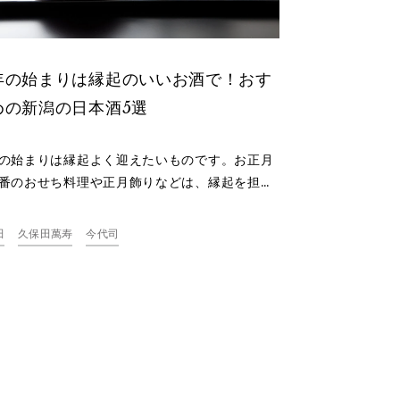
年の始まりは縁起のいいお酒で！おす
めの新潟の日本酒5選
の始まりは縁起よく迎えたいものです。お正月
番のおせち料理や正月飾りなどは、縁起を担い
のばかり。それであれば、お酒も縁起のいいも
味わいたいですね。お正月にぴったりの、縁起
田
久保田萬寿
今代司
い日本酒5選を紹介します。