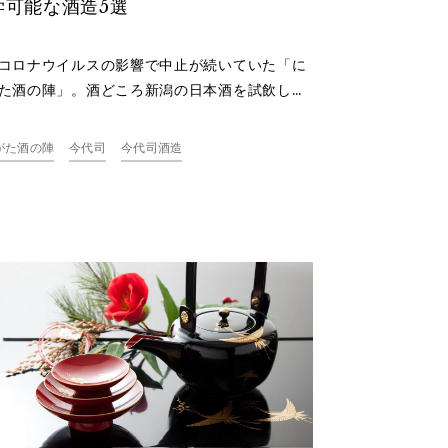
学可能な酒造5選
コロナウイルスの影響で中止が続いていた「に
た酒の陣」。酒どころ新潟の日本酒を試飲し放
いう日本酒ファン大喜びのイベントが形を変
「にいがた酒の陣NEXT」として帰ってきま
がた酒の陣
今代司
今代司酒造
そんな酒の陣で新潟に来たら、ぜひ酒蔵まで足
んでみてはいかがですか？新潟県内で酒蔵見学
ュージアム見学ができる酒蔵をご紹介します。