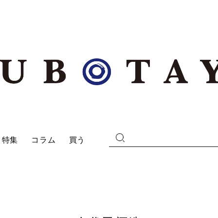
特集
コラム
買う