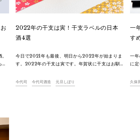
たお
2022年の干支は寅！干支ラベルの日本
一
酒4選
す
酒。
今日で2021年も最後、明日から2022年が始まりま
一年
らな
す。2022年の干支は寅です。年賀状に干支はお馴
に定
のも
染みですが、お正月になると様々な干支をモチーフ
だも
賞し
にしたアイテムが販売されます。日本酒もその一
のを
今代司
今代司酒造
元旦しぼり
久保
。
つ。干支を描いた、この時期だけにしか味わえない
のい
日本酒が登場します。干支が描かれたラベルの新潟
の日本酒4選をご紹介します。