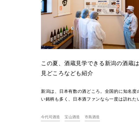
この夏、酒蔵見学できる新潟の酒蔵
見どころなども紹介
新潟は、日本有数の酒どころ。全国的に知名度
い銘柄も多く、日本酒ファンなら一度は訪れた
所ではないでしょうか。しかし、今は新型コロ
イルス感染症の影響で、酒蔵見学を中止してい
今代司酒造
宝山酒造
市島酒造
も多くあります。この記事では、この夏酒蔵見
できる新潟の酒蔵を5つご紹介します。蔵を見
試飲したりすれば、新潟の日本酒がもっと身近