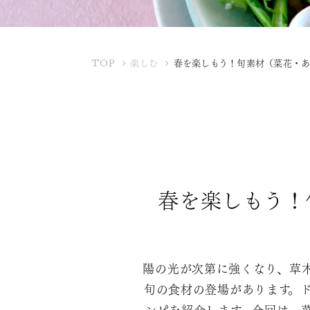
K
TOP
楽しむ
春を楽しもう！旬素材（菜花・
U
B
O
T
A
Y
A
春を楽しもう！
陽の光が次第に強くなり、草
旬の食材の登場があります。