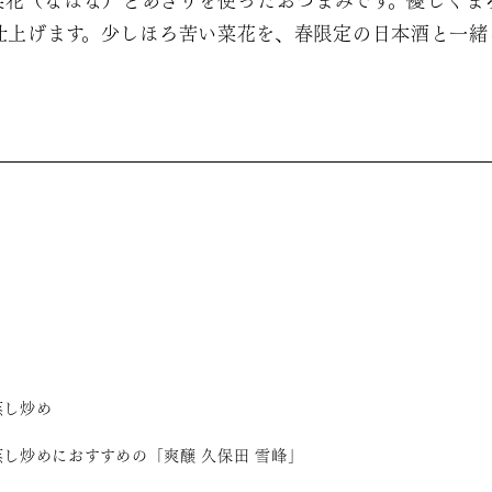
菜花（なばな）とあさりを使ったおつまみです。優しくま
仕上げます。少しほろ苦い菜花を、春限定の日本酒と一緒
蒸し炒め
蒸し炒めにおすすめの「爽醸 久保田 雪峰」