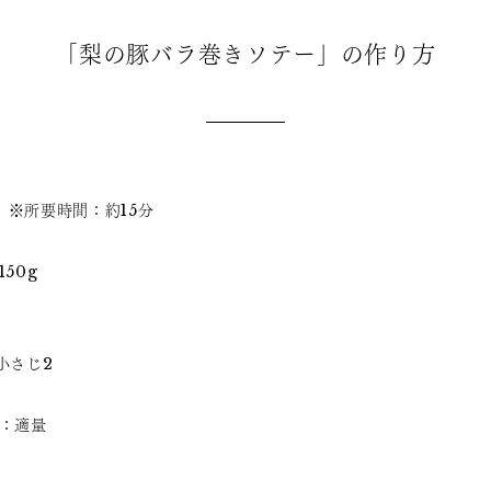
「梨の豚バラ巻きソテー」の作り方
】
※所要時間：約15分
150g
個
：小さじ2
う：適量