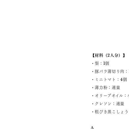
【材料（2人分）
・梨：1個
・豚バラ薄切り肉：
・ミニトマト：4
・薄力粉：適量
・オリーブオイル
・クレソン：適量
・粗びき黒こしょ
A