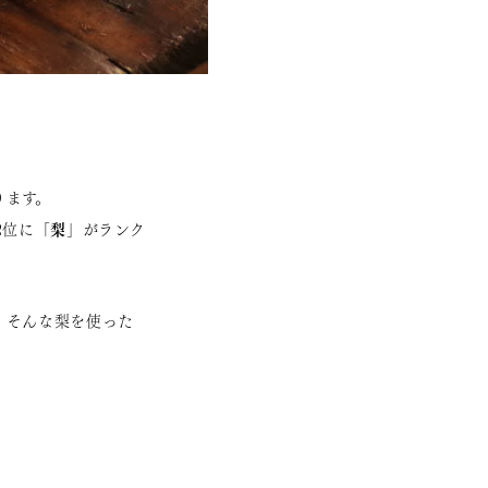
ります。
梨
2位に「
」がランク
、そんな梨を使った