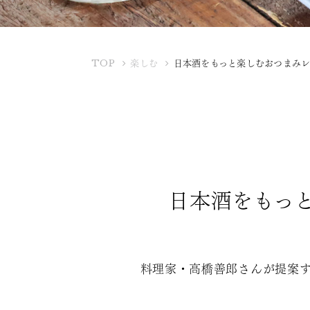
K
TOP
楽しむ
日本酒をもっと楽しむおつまみ
U
B
O
T
A
Y
A
日本酒をもっ
料理家・高橋善郎さんが提案す