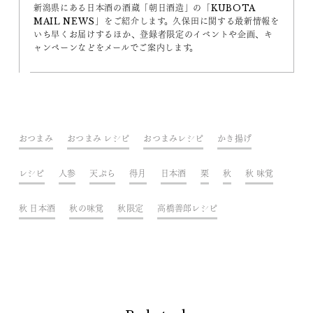
新潟県にある日本酒の酒蔵「朝日酒造」の「KUBOTA
MAIL NEWS」をご紹介します。久保田に関する最新情報を
いち早くお届けするほか、登録者限定のイベントや企画、キ
ャンペーンなどをメールでご案内します。
おつまみ
おつまみ レシピ
おつまみレシピ
かき揚げ
レシピ
人参
天ぷら
得月
日本酒
栗
秋
秋 味覚
秋 日本酒
秋の味覚
秋限定
高橋善郎レシピ