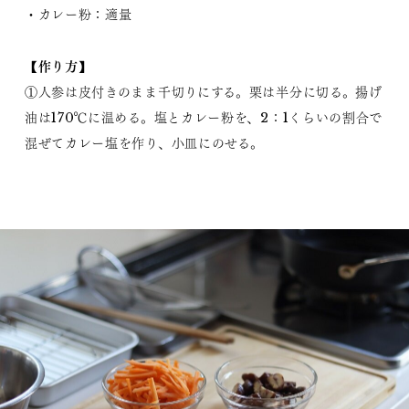
・カレー粉：適量
【作り方】
①人参は皮付きのまま千切りにする。栗は半分に切る。揚げ
油は170℃に温める。塩とカレー粉を、2：1くらいの割合で
混ぜてカレー塩を作り、小皿にのせる。