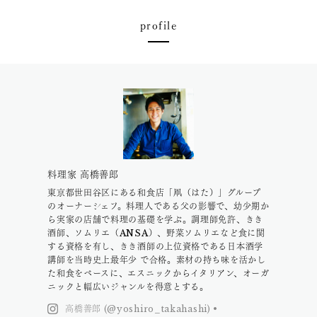
profile
料理家 高橋善郎
東京都世田谷区にある和食店「凧（はた）」グループ
のオーナーシェフ。料理人である父の影響で、幼少期か
ら実家の店舗で料理の基礎を学ぶ。調理師免許、きき
酒師、ソムリエ（ANSA）、野菜ソムリエなど食に関
する資格を有し、きき酒師の上位資格である日本酒学
講師を当時史上最年少 で合格。素材の持ち味を活かし
た和食をベースに、エスニックからイタリアン、オーガ
ニックと幅広いジャンルを得意とする。
高橋善郎 (@yoshiro_takahashi) •