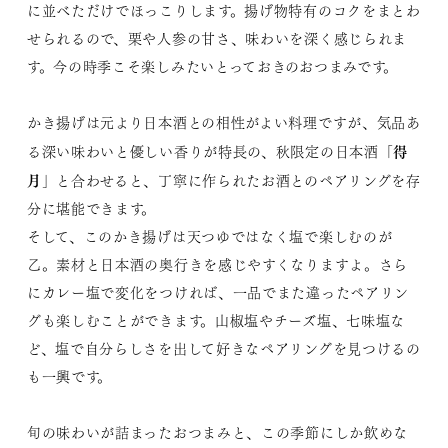
に並べただけでほっこりします。揚げ物特有のコクをまとわ
せられるので、栗や人参の甘さ、味わいを深く感じられま
す。今の時季こそ楽しみたいとっておきのおつまみです。
かき揚げは元より日本酒との相性がよい料理ですが、気品あ
得
る深い味わいと優しい香りが特長の、秋限定の日本酒「
月
」と合わせると、丁寧に作られたお酒とのペアリングを存
分に堪能できます。
そして、このかき揚げは天つゆではなく塩で楽しむのが
乙。素材と日本酒の奥行きを感じやすくなりますよ。さら
にカレー塩で変化をつければ、一品でまた違ったペアリン
グも楽しむことができます。山椒塩やチーズ塩、七味塩な
ど、塩で自分らしさを出して好きなペアリングを見つけるの
も一興です。
旬の味わいが詰まったおつまみと、この季節にしか飲めな