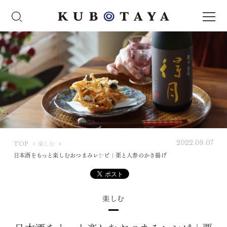
2022.09.07
K
TOP
楽しむ
U
日本酒をもっと楽しむおつまみレシピ｜栗と人参のかき揚げ
B
O
T
楽しむ
A
Y
A