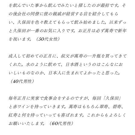
を飲んでいた事から飲んでみたいと探したのが最初です。そ
の後会社の同僚に彼の親戚が経営する店を紹介してもら
い、久保田を色々教えてもらって飲み始めました。以来ずっ
と久保田が一番のお気に入りです。お正月は必ず萬寿で新年
を祝います。（50代女性）
成人して初めての正月に、叔父が萬寿の一升瓶を買ってきて
くれた。水のように飲めて、日本酒というのはこんなにお
いしいものなのか、日本人に生まれてよかったと思った。
（40代男性）
毎年正月に実家で食事会をするのですが、毎回「久保田」
と赤ワインを持っていきます。萬寿はもちろん翠寿、碧寿、
紅寿と何を持っていっても喜ばれます。これからもよろしく
お願いいたします。（60代男性）