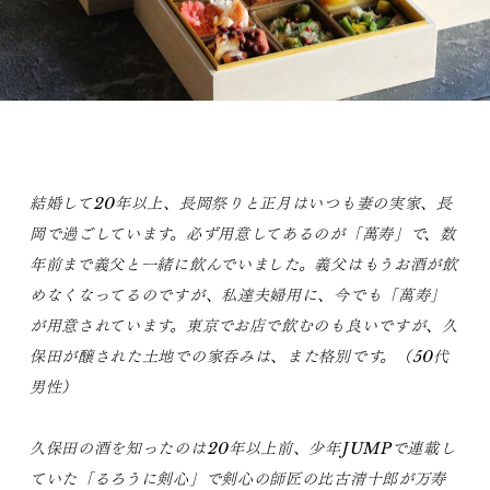
結婚して20年以上、長岡祭りと正月はいつも妻の実家、長
岡で過ごしています。必ず用意してあるのが「萬寿」で、数
年前まで義父と一緒に飲んでいました。義父はもうお酒が飲
めなくなってるのですが、私達夫婦用に、今でも「萬寿」
が用意されています。東京でお店で飲むのも良いですが、久
保田が醸された土地での家呑みは、また格別です。（50代
男性）
久保田の酒を知ったのは20年以上前、少年JUMPで連載し
ていた「るろうに剣心」で剣心の師匠の比古清十郎が万寿