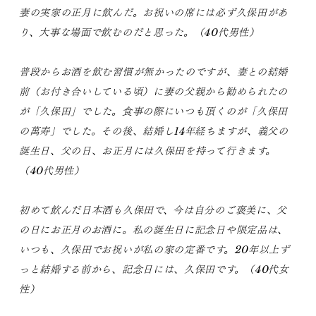
妻の実家の正月に飲んだ。お祝いの席には必ず久保田があ
り、大事な場面で飲むのだと思った。（40代男性）
普段からお酒を飲む習慣が無かったのですが、妻との結婚
前（お付き合いしている頃）に妻の父親から勧められたの
が「久保田」でした。食事の際にいつも頂くのが「久保田
の萬寿」でした。その後、結婚し14年経ちますが、義父の
誕生日、父の日、お正月には久保田を持って行きます。
（40代男性）
初めて飲んだ日本酒も久保田で、今は自分のご褒美に、父
の日にお正月のお酒に。私の誕生日に記念日や限定品は、
いつも、久保田でお祝いが私の家の定番です。20年以上ず
っと結婚する前から、記念日には、久保田です。（40代女
性）