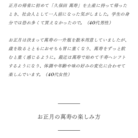
正月の帰省に初めて「久保田 萬寿」を土産に持って帰った
とき、社会人として一人前になった気がしました。学生の身
分では恐れ多くて買えなかったので。（40代男性）
お正月は決まって萬寿の一升瓶を数本用意していましたが、
歳を取るとともにおせちも胃に重くなり、萬寿をずっと飲
むと重く感じるように。最近は萬寿で始めて千寿へシフト
するようになり、体調や年齢や味の好みの変化に合わせて
楽しんでいます。（40代女性）
お正月の萬寿の楽しみ方