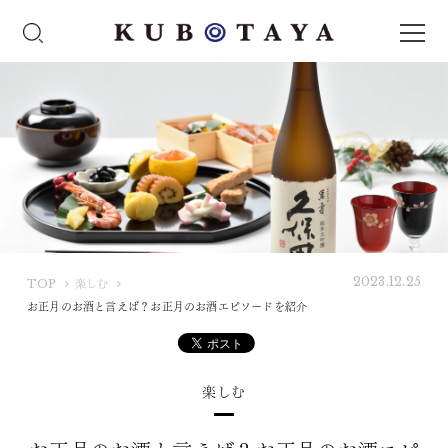
2023.12.25
K
TOP
楽しむ
U
お正月のお酒と言えば？お正月のお酒エピソードを紹介
B
O
T
楽しむ
A
Y
A