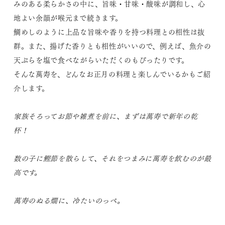
みのある柔らかさの中に、旨味・甘味・酸味が調和し、心
地よい余韻が喉元まで続きます。
鯛めしのように上品な旨味や香りを持つ料理との相性は抜
群。また、揚げた香りとも相性がいいので、例えば、魚介の
天ぷらを塩で食べながらいただくのもぴったりです。
そんな萬寿を、どんなお正月の料理と楽しんでいるかもご紹
介します。
家族そろってお節や雑煮を前に、まずは萬寿で新年の乾
杯！
数の子に鰹節を散らして、それをつまみに萬寿を飲むのが最
高です。
萬寿のぬる燗に、冷たいのっぺ。