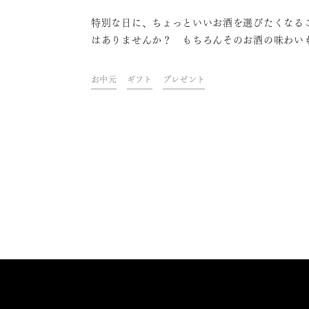
特別な日に、ちょっといいお酒を選びたくなる
はありませんか？ もちろんそのお酒の味わい
由の一つではありますが、お酒は主役ではなく
を傾ける人に寄り添って、その時間を豊かに彩
お中元
ギフト
プレゼント
がら思い出とともに記憶に残る存在です。記憶
るからこそ、特別な一本を選びたくなるのかも
ません。 今回は、特別なときにふさわしい日本
紹介します。