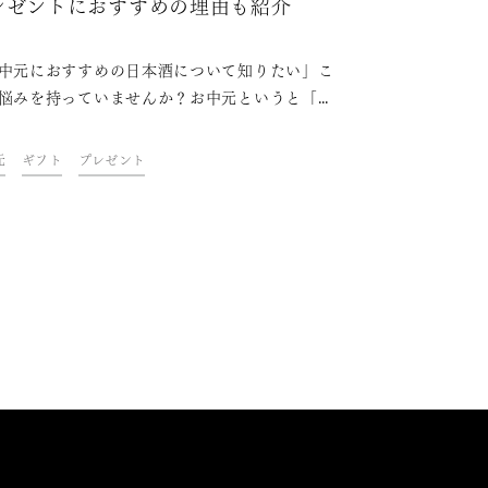
レゼントにおすすめの理由も紹介
中元におすすめの日本酒について知りたい」こ
悩みを持っていませんか？お中元というと「形
った古臭いもの」と、あまりいいイメージのな
も多いかもしれません。本来はお世話になって
元
ギフト
プレゼント
方に感謝の気持ちを伝える素晴らしい機会で
ぜひこの機会にお中元を贈って日頃の感謝の気
を伝えませんか？お中元におすすめの久保田の
酒飲み比べセットもご紹介します！