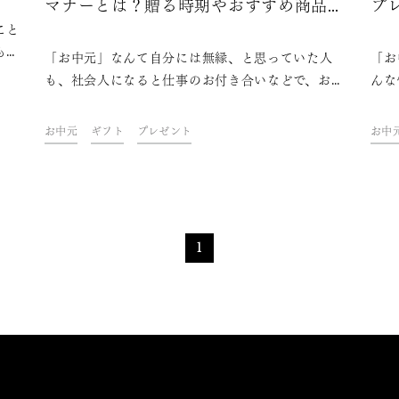
マナーとは？贈る時期やおすすめ商品も
プ
こと
紹介
も理
「お中元」なんて自分には無縁、と思っていた人
「お
、盃
も、社会人になると仕事のお付き合いなどで、お中
んな
りな
元を贈る場面が出てくるはず。そんな時、お中元っ
式ば
に残
ていつ、いくらくらいものを贈ればいいのか、知っ
い方
お中元
ギフト
プレゼント
お中
しれ
ていないと逆に失礼になることもあります。この記
いる
酒を
事では、社会人なら知っておきたい「お中元」のマ
す。
ナーやおすすめの商品をご紹介します。
持ち
日本
1