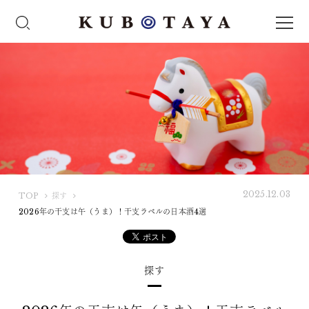
2025.12.03
K
TOP
探す
U
2026年の干支は午（うま）！干支ラベルの日本酒4選
B
O
T
探す
A
Y
A