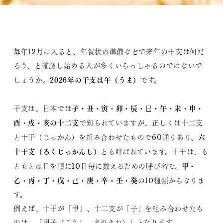
毎年12月に入ると、年賀状の準備などで来年の干支は何だ
ろう、と確認し始める人が多くいらっしゃるのではないで
2026年の干支は午（うま）
しょうか。
です。
子・丑・寅・卯・辰・巳・午・未・申・
干支は、日本では
酉・戌・亥
の十二支
で知られていますが、正しくは十二支
六
と十干（じっかん）を組み合わせたもので60通りあり、
十干支（ろくじっかんし）
とも呼ばれています。十干は、も
甲・
ともとは日を順に10日毎に数えるための呼び名で、
乙・丙・丁・戊・己・庚・辛・壬・癸
の10種類からなりま
す。
例えば、十干が「甲」、十二支が「子」を組み合わせたも
のは、「甲子（こうし、きのえね）」となります。