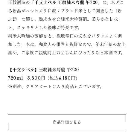
干支ラベル 王紋純米吟醸 午720
王紋酒造の「
」は、米どこ
ろ新潟がコシヒカリに続くブランド米として開発した「新
之助」で醸し、熟成させた純米大吟醸酒。柔らかな甘味
と、スッキリとした後味が特長です。
純米大吟醸の芳醇さと、淡麗辛口の切れをバランスよく調
和した一本は、和食との相性も抜群なので、年末年始のお土
産や、ご家族ご親戚同士の団らんにぴったりな日本酒です。
【干支ラベル】王紋純米吟醸 午720
720ml 3,800円（税込4,180円）
※別途、クリアカートン入り商品もございます。
商品詳細を見る