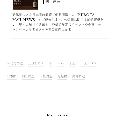
| 朝日酒造
新潟県にある日本酒の酒蔵「朝日酒造」の「KUBOTA
MAIL NEWS」をご紹介します。久保田に関する最新情報を
いち早くお届けするほか、登録者限定のイベントや企画、キ
ャンペーンなどをメールでご案内します。
今代司酒造
元旦しぼり
午
午年
干支
干支ラベル
日本酒
朝日酒造
王紋酒造
縁起物
高野酒造