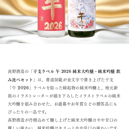
干支ラベル 午 2026 純米大吟醸・純米吟醸 飲
高野酒造の「
み比べセット
」は、書道師範が金文字で書き上げた干支
「午 2026」ラベルを貼った縁起物の純米吟醸と、地元新
潟のイラストレーターが描き下ろしたイラストラベルの純米
大吟醸を組み合わせた、お歳暮やお年賀などの贈答品にも
ぴったりの一品です。
高野酒造が丹精込めて醸し上げた純米大吟醸はやや甘口の
優しい味わい、純米吟醸はキリっとやや辛口の味わいです。