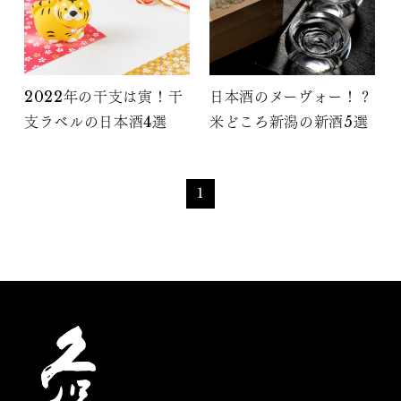
2022年の干支は寅！干
日本酒のヌーヴォー！？
支ラベルの日本酒4選
米どころ新潟の新酒5選
1