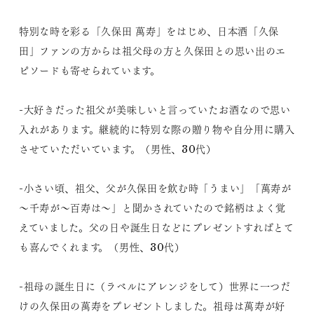
特別な時を彩る「久保田 萬寿」をはじめ、日本酒「久保
田」ファンの方からは祖父母の方と久保田との思い出のエ
ピソードも寄せられています。
-大好きだった祖父が美味しいと言っていたお酒なので思い
入れがあります。継続的に特別な際の贈り物や自分用に購入
させていただいています。（男性、30代）
-小さい頃、祖父、父が久保田を飲む時「うまい」「萬寿が
～千寿が～百寿は～」と聞かされていたので銘柄はよく覚
えていました。父の日や誕生日などにプレゼントすればとて
も喜んでくれます。（男性、30代）
-祖母の誕生日に（ラベルにアレンジをして）世界に一つだ
けの久保田の萬寿をプレゼントしました。祖母は萬寿が好