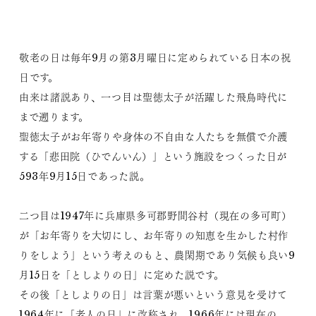
敬老の日は毎年9月の第3月曜日に定められている日本の祝
日です。
由来は諸説あり、一つ目は聖徳太子が活躍した飛鳥時代に
まで遡ります。
聖徳太子がお年寄りや身体の不自由な人たちを無償で介護
する「悲田院（ひでんいん）」という施設をつくった日が
593年9月15日であった説。
二つ目は1947年に兵庫県多可郡野間谷村（現在の多可町）
が「お年寄りを大切にし、お年寄りの知恵を生かした村作
りをしよう」という考えのもと、農閑期であり気候も良い9
月15日を「としよりの日」に定めた説です。
その後「としよりの日」は言葉が悪いという意見を受けて
1964年に「老人の日」に改称され、1966年には現在の