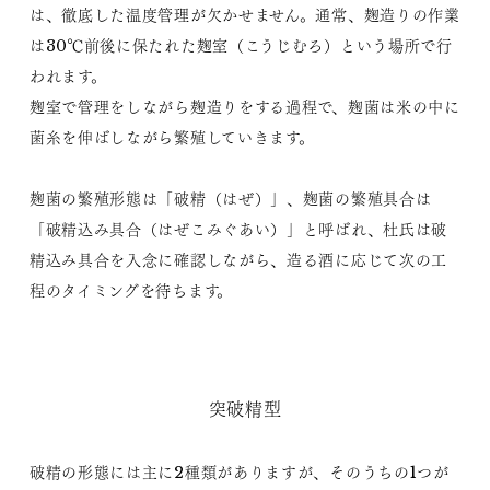
は、徹底した温度管理が欠かせません。通常、麹造りの作業
は30℃前後に保たれた麹室（こうじむろ）という場所で行
われます。
麹室で管理をしながら麹造りをする過程で、麹菌は米の中に
菌糸を伸ばしながら繁殖していきます。
麹菌の繁殖形態は「破精（はぜ）」、麹菌の繁殖具合は
「破精込み具合（はぜこみぐあい）」と呼ばれ、杜氏は破
精込み具合を入念に確認しながら、造る酒に応じて次の工
程のタイミングを待ちます。
突破精型
破精の形態には主に2種類がありますが、そのうちの1つが