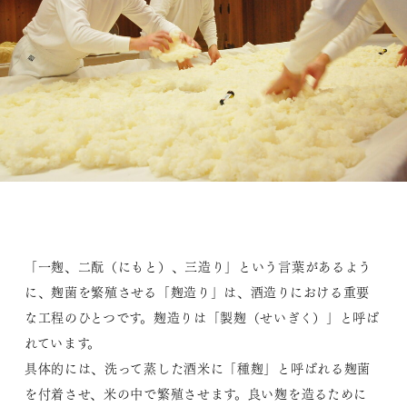
「一麹、二酛（にもと）、三造り」という言葉があるよう
に、麹菌を繁殖させる「麹造り」は、酒造りにおける重要
な工程のひとつです。麹造りは「製麹（せいぎく）」と呼ば
れています。
具体的には、洗って蒸した酒米に「種麹」と呼ばれる麹菌
を付着させ、米の中で繁殖させます。良い麹を造るために