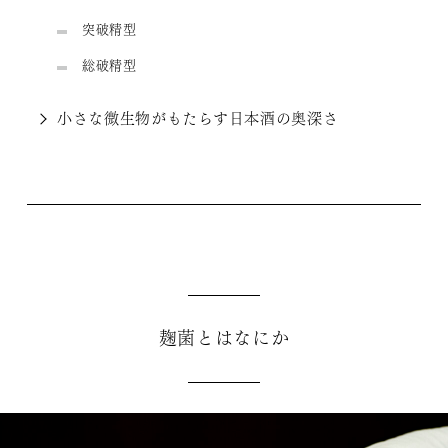
突破精型
総破精型
小さな微生物がもたらす日本酒の奥深さ
麹菌とはなにか