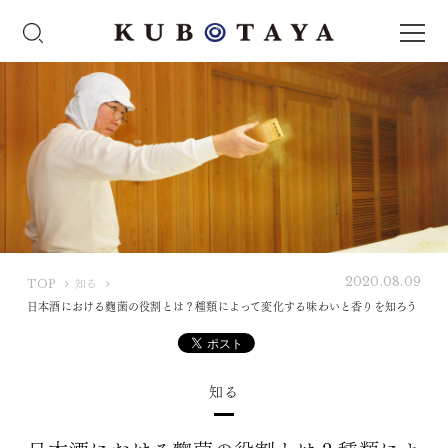
2020.08.09
K
TOP
知る
U
日本酒における麴菌の役割とは？種類によって変化する味わいと香りを知ろう
B
O
T
知る
A
Y
A