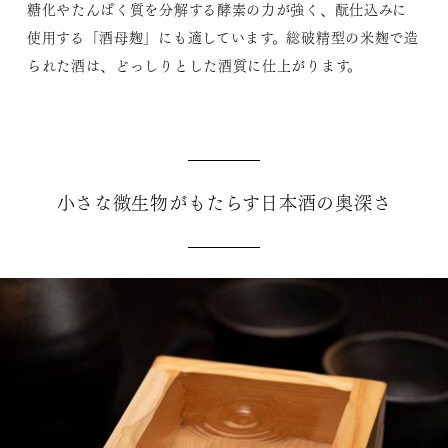
糖化やたんぱく質を分解する酵素の力が強く、酛仕込みに
使用する「酒母麹」にも適しています。総破精型の米麹で造
られた酒は、どっしりとした酒質に仕上がります。
小さな微生物がもたらす日本酒の奥深さ