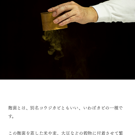
麹菌とは、別名コウジカビともいい、いわばカビの一種で
す。
この麹菌を蒸した米や麦、大豆などの穀物に付着させて繁