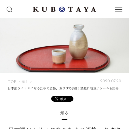
2020.07.20
K
TOP
知る
U
日本酒ソムリエになるための資格、おすすめ3選！勉強に役立つツールも紹介
B
O
T
知る
A
Y
A