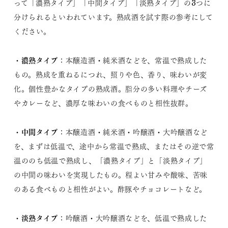
って「濃熟タイプ」「中間タイプ」「淡熟タイプ」の3つに
分けられるといわれています。熟成酒を試す際の参考にして
ください。
濃熟タイプ
・
：本醸造酒・純米酒などを、常温で熟成した
もの。熟成を重ねるにつれ、照りや色、香り、味わいが変
化。個性豊かなタイプの熟成酒。脂分の多い料理やチーズ
やカレーなど、濃厚な味わいの食べものと相性抜群。
中間タイプ
・
：本醸造酒・純米酒・吟醸酒・大吟醸酒など
を、まずは低温で、途中から常温で熟成、またはその逆で常
温ののち低温で熟成し、「濃熟タイプ」と「淡熟タイプ」
の中間の味わいを実現したもの。程よい甘みや酸味、苦味
のある食べものと相性がよい。酢豚やチョコレートなど。
淡熟タイプ
・
：吟醸酒・大吟醸酒などを、低温で熟成した