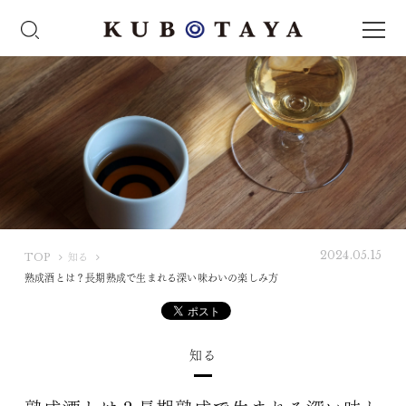
2024.05.15
K
TOP
知る
U
熟成酒とは？長期熟成で生まれる深い味わいの楽しみ方
B
O
T
知る
A
Y
A