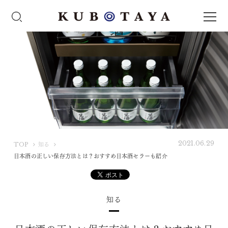
2021.06.29
K
TOP
知る
U
日本酒の正しい保存方法とは？おすすめ日本酒セラーも紹介
B
O
T
知る
A
Y
A