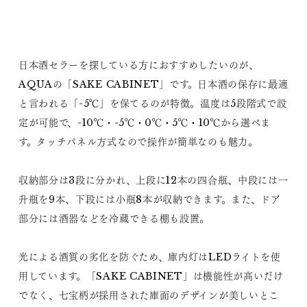
日本酒セラーを探している方におすすめしたいのが、
AQUAの「SAKE CABINET」です。日本酒の保存に最適
と言われる「-5℃」を保てるのが特徴。温度は5段階式で設
定が可能で、-10℃・-5℃・0℃・5℃・10℃から選べま
す。タッチパネル方式なので操作が簡単なのも魅力。
収納部分は3段に分かれ、上段に12本の四合瓶、中段には一
升瓶を9本、下段には小瓶8本が収納できます。また、ドア
部分には酒器などを冷蔵できる棚も設置。
光による酒質の劣化を防ぐため、庫内灯はLEDライトを使
用しています。「SAKE CABINET」は機能性が高いだけ
でなく、七宝柄が採用された庫面のデザインが美しいとこ