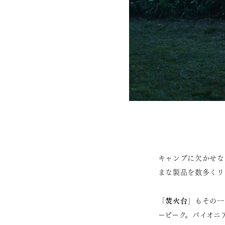
キャンプに欠かせな
まな製品を数多くリ
焚火台
「
」もその一
ーピーク。パイオニ