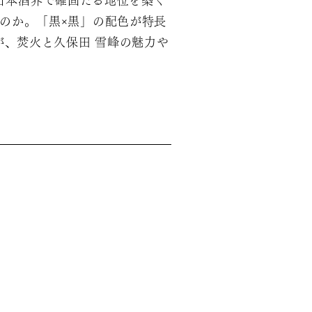
日本酒界で確固たる地位を築く
のか。「黒×黒」の配色が特長
藤が、焚火と久保田 雪峰の魅力や