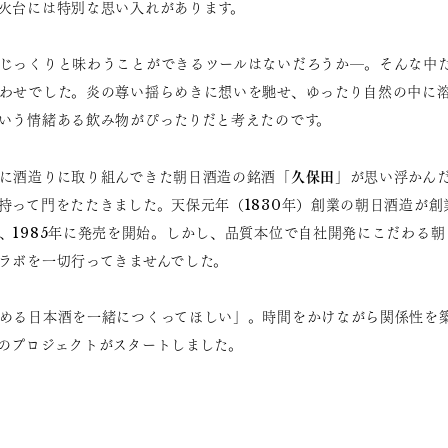
火台には特別な思い入れがあります。
じっくりと味わうことができるツールはないだろうか―。そんな中
わせでした。炎の尊い揺らめきに想いを馳せ、ゆったり自然の中に
いう情緒ある飲み物がぴったりだと考えたのです。
久保田
に酒造りに取り組んできた朝日酒造の銘酒「
」が思い浮かん
持って門をたたきました。天保元年（1830年）創業の朝日酒造が創
、1985年に発売を開始。しかし、品質本位で自社開発にこだわる
ラボを一切行ってきませんでした。
める日本酒を一緒につくってほしい」。時間をかけながら関係性を
のプロジェクトがスタートしました。