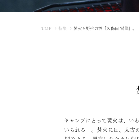
K
TOP
特集
焚火と野生の酒「久保田 雪峰」。
U
B
O
T
A
Y
A
キャンプにとって焚火は、い
いられる―。焚火には、太古