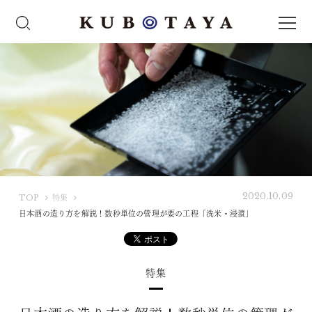
2020.10.09
K
TOP
特集
U
日本酒の造り方を解説！数秒単位の管理が要の工程「洗米・浸漬」
B
O
T
特集
A
Y
A