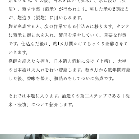
始まります。その後、白米を洗い（洗米）、水に浸け（浸
漬）、蒸す作業（蒸米）が行われます。蒸した米の2割ほど
が、麹造り（製麹）に用いられます。
麹が完成すると、次の作業である仕込みに移ります。タンク
に蒸米と麹と水を入れ、酵母を増やしていく、重要な作業
です。仕込んだ後は、約1カ月間かけてじっくり発酵させて
いきます。
発酵を終えたら搾り、日本酒と酒粕に分け（上槽）、大半
の日本酒は火入れを行い貯蔵します。数カ月から数年間貯蔵
した後、香味を整え、瓶詰めをしてついに完成です。
それでは本題に入ります。酒造りの第二ステップである「洗
米・浸漬」について紹介します。