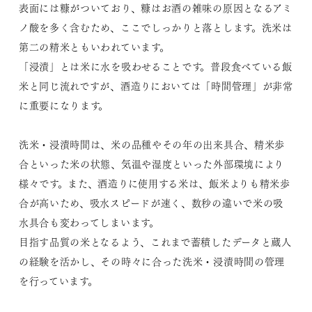
表面には糠がついており、糠はお酒の雑味の原因となるアミ
ノ酸を多く含むため、ここでしっかりと落とします。洗米は
第二の精米ともいわれています。
「浸漬」とは米に水を吸わせることです。普段食べている飯
米と同じ流れですが、酒造りにおいては「時間管理」が非常
に重要になります。
洗米・浸漬時間は、米の品種やその年の出来具合、精米歩
合といった米の状態、気温や湿度といった外部環境により
様々です。また、酒造りに使用する米は、飯米よりも精米歩
合が高いため、吸水スピードが速く、数秒の違いで米の吸
水具合も変わってしまいます。
目指す品質の米となるよう、これまで蓄積したデータと蔵人
の経験を活かし、その時々に合った洗米・浸漬時間の管理
を行っています。