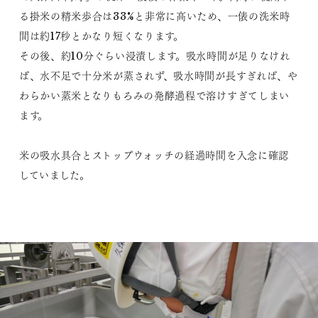
る掛米の精米歩合は33%と非常に高いため、一俵の洗米時
間は約17秒とかなり短くなります。
その後、約10分ぐらい浸漬します。吸水時間が足りなけれ
ば、水不足で十分米が蒸されず、吸水時間が長すぎれば、や
わらかい蒸米となりもろみの発酵過程で溶けすぎてしまい
ます。
米の吸水具合とストップウォッチの経過時間を入念に確認
していました。