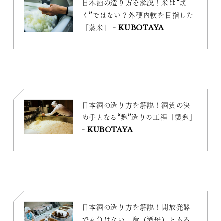
日本酒の造り方を解説！米は“炊
く”ではない？外硬内軟を目指した
「蒸米」 - KUBOTAYA
日本酒の造り方を解説！酒質の決
め手となる“麹”造りの工程「製麹」
- KUBOTAYA
日本酒の造り方を解説！開放発酵
でも負けない、酛（酒母）ともろ