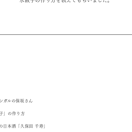
水餃子の作り方を教えてもらいました。
ンガルの保坂さん
子」の作り方
の日本酒「久保田 千寿」