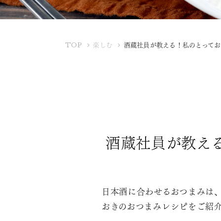
K
TOP
楽しむ
酒蔵社員が教える！私のとって
U
B
O
T
A
Y
A
酒蔵社員が教え
日本酒に合わせるおつまみは
おきのおつまみレシピをご紹