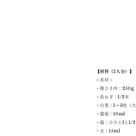
【材料（2人分）】
＜具材＞
・豚ひき肉：250g
・長ねぎ：1/2本
・白菜：1～3枚（
・醤油：10ml
・塩：小さじ1と1/2
・水：15ml