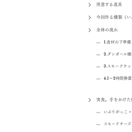
用意する道具
今回作る燻製（い
全体の流れ
1.食材の下準
2.ダンボール
3.スモークウ
4.1～2時間静
実食。手をかけた
いぶりがっこ ×
スモークチーズ 