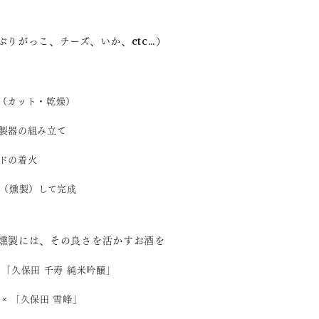
ぶりがっこ、チーズ、いか、etc…）
備（カット・乾燥）
燻製器の組み立て
ッドの着火
置（燻製）して完成
燻製には、その良さを活かすお酒を
 「久保田 千寿 純米吟醸」
× 「久保田 雪峰」