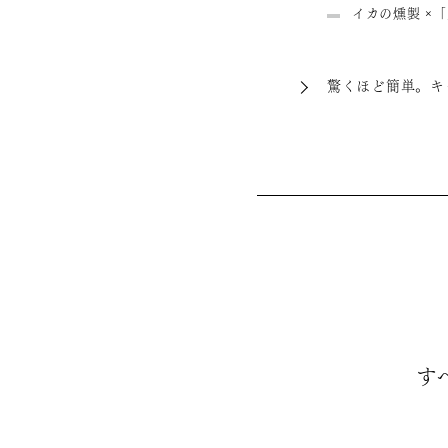
イカの燻製 ×
驚くほど簡単。キ
す