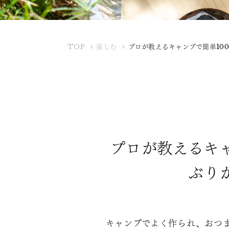
K
TOP
楽しむ
プロが教えるキャンプで簡単10
U
B
O
T
A
Y
A
プロが教えるキ
ぶり
キャンプでよく作られ、おつま