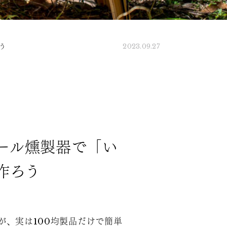
う
2023.09.27
ール燻製器で「い
作ろう
が、実は100均製品だけで簡単