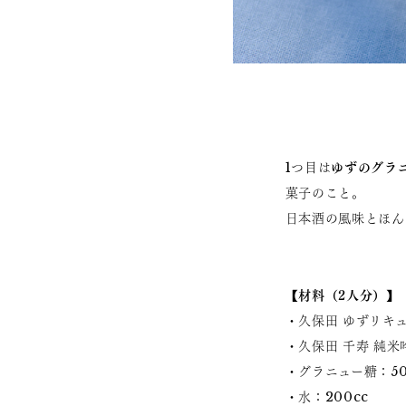
ゆずのグラ
1つ目は
菓子のこと。
日本酒の風味とほん
【材料（2人分）】
・久保田 ゆずリキ
・久保田 千寿 純米
・グラニュー糖：50
・水：200cc