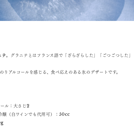
ニテ
。グラニテとはフランス語で「ざらざらした」「ごつごつした」
のりアルコールを感じる、食べ応えのある氷のデザートです。
ュール：大さじ2
吟醸（白ワインでも代用可）：50cc
g