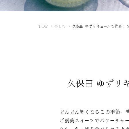
K
TOP
楽しむ
久保田 ゆずリキュールで作る！
U
B
O
T
A
Y
A
久保田 ゆずリ
どんどん暑くなるこの季節。
ご褒美スイーツでパワーチャ