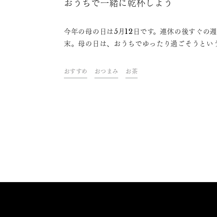
おうちで一緒に乾杯しよう
今年の母の日は5月12日です。連休の後すぐの
末。母の日は、おうちでゆったり過ごそうとい
も多いかもしれません。今回は母の日のプレゼ
にふさわしい華やかな香りの日本酒や一緒にふ
おすすめ
おつまみ
お茶
いたい手料理、日本酒の飲み方アレンジをご紹
ます。