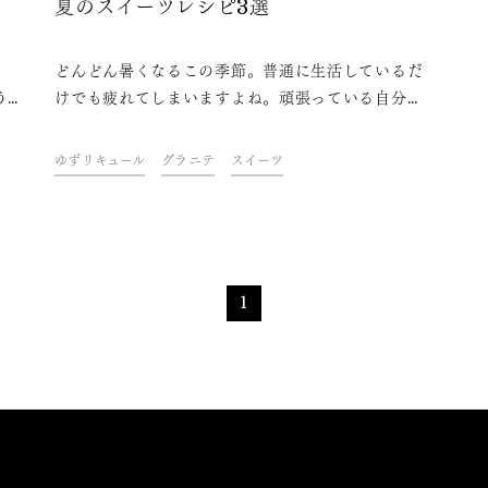
夏のスイーツレシピ3選
週
どんどん暑くなるこの季節。普通に生活しているだ
う方
けでも疲れてしまいますよね。頑張っている自分を
ント
ねぎらうため、ご褒美スイーツでパワーチャージを
るま
する方も多いのではないでしょうか。夏に嬉しいの
ゆずリキュール
グラニテ
スイーツ
介し
は濃厚でまったりとしたものよりも、さっぱり食べ
られるようなもの…。そこで今回の記事では、「久
保田 ゆずリキュール」を使った、ひんやりさっぱり
な夏のデザートレシピをご紹介します！
1