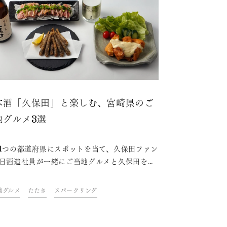
本酒「久保田」と楽しむ、宮崎県のご
地グルメ3選
1つの都道府県にスポットを当て、久保田ファン
日酒造社員が一緒にご当地グルメと久保田を味
ながら、その地域やグルメにまつわるトークを
むオンラインイベント「久保田ご当地グルメ
地グルメ
たたき
スパークリング
。今回は、宮崎県をテーマに開催しました。フ
や社員おすすめの、久保田と楽しめる宮崎県の
地グルメをご紹介します。