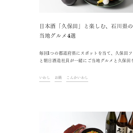
日本酒「久保田」と楽しむ、石川県
当地グルメ4選
毎回1つの都道府県にスポットを当て、久保田フ
と朝日酒造社員が一緒にご当地グルメと久保田
わいながら、その地域やグルメにまつわるトー
楽しむオンライン飲み会「久保田ご当地グルメ
いわし
お鍋
こんかいわし
部」。今回は、石川県をテーマに開催しました
ァンや社員おすすめの、久保田と楽しめる石川
ご当地グルメをご紹介します。