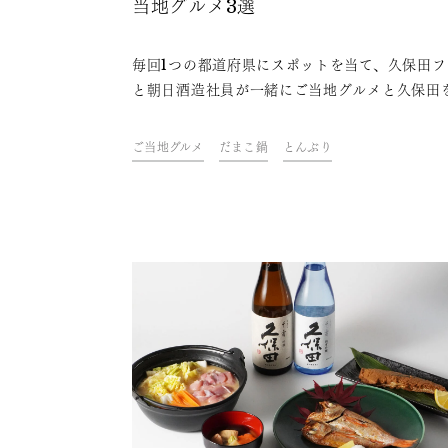
当地グルメ3選
毎回1つの都道府県にスポットを当て、久保田フ
と朝日酒造社員が一緒にご当地グルメと久保田
わいながら、その地域やグルメにまつわるトー
楽しむオンライン飲み会「久保田ご当地グルメ
ご当地グルメ
だまこ鍋
とんぶり
部」。今回は、秋田県をテーマに開催しました
ァンや社員おすすめの、久保田と楽しめる秋田
ご当地グルメをご紹介します。