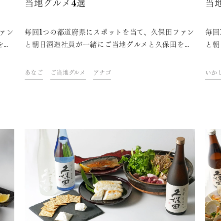
当地グルメ4選
当
ァン
毎回1つの都道府県にスポットを当て、久保田ファン
毎回
を味
と朝日酒造社員が一緒にご当地グルメと久保田を味
と朝
クを
わいながら、その地域やグルメにまつわるトークを
わい
楽しむオンライン飲み会「久保田ご当地グルメ
楽し
あなご
ご当地グルメ
アナゴ
いか
。フ
部」。今回は、兵庫県をテーマに開催しました。フ
部」
県の
ァンや社員おすすめの、久保田と楽しめる兵庫県の
ァン
ご当地グルメをご紹介します。
ご当