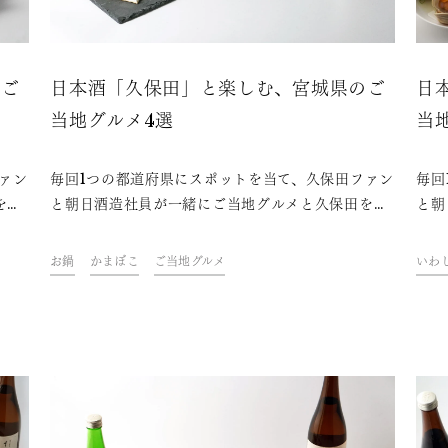
のご
日本酒「久保田」と楽しむ、宮城県のご
日
当地グルメ4選
当
ァン
毎回1つの都道府県にスポットを当て、久保田ファン
毎回
を味
と朝日酒造社員が一緒にご当地グルメと久保田を味
と朝
クを
わいながら、その地域やグルメにまつわるトークを
わい
楽しむオンライン飲み会「久保田ご当地グルメ
楽し
お鍋
かまぼこ
ご当地グルメ
いわ
。フ
部」。今回は、宮城県をテーマに開催しました。フ
部」
県の
ァンや社員おすすめの、久保田と楽しめる宮城県の
ァン
ご当地グルメをご紹介します。
ご当