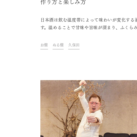
作り方と楽しみ方
日本酒は飲む温度帯によって味わいが変化する
す。温めることで甘味や旨味が深まり、ふくら
ある味わいを感じられます。温めた日本酒のこ
「燗酒（かんざけ）」と呼びますが、燗酒と一
お燗
ぬる燗
久保田
言っても、熱燗やぬる燗など温度によって異な
び名がつけられています。燗のつけ方や料理と
性など、燗酒の楽しみ方を紹介します。