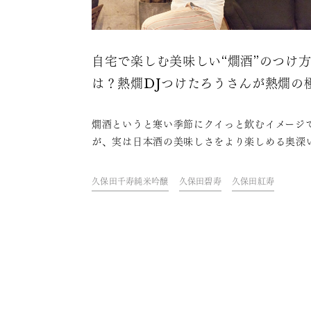
自宅で楽しむ美味しい“燗酒”のつけ
は？熱燗DJつけたろうさんが熱燗の
を伝授
燗酒というと寒い季節にクイっと飲むイメージ
が、実は日本酒の美味しさをより楽しめる奥深
み方であり、一年を通して楽しめる飲み方です
こで今回は、熱燗の伝道師として全国で活躍中
久保田千寿純米吟醸
久保田碧寿
久保田紅寿
燗DJつけたろうさんにご登場いただき、初心者
玄人まで楽しめる燗酒の世界をひも解いていき
す。