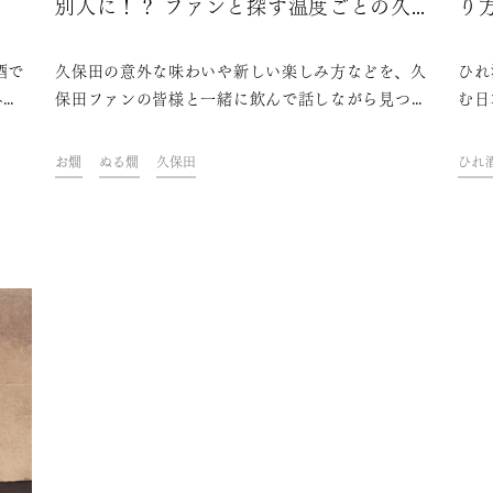
別人に！？ ファンと探す温度ごとの久保
り
田の美味しさ
酒で
久保田の意外な味わいや新しい楽しみ方などを、久
ひれ
みの
保田ファンの皆様と一緒に飲んで話しながら見つけ
む日
とを
ていくイベント「KUBOTAYA座談会」。第1回
のを
口に
は、「温度帯」をテーマに開催しました。
お酒
お燗
ぬる燗
久保田
ひれ
る呼
す。
の相
法、
す。