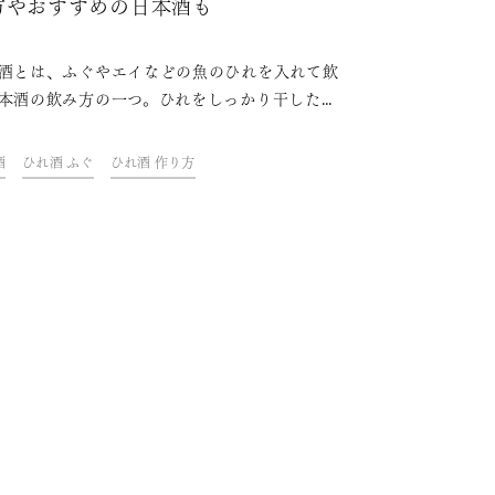
方やおすすめの日本酒も
酒とは、ふぐやエイなどの魚のひれを入れて飲
本酒の飲み方の一つ。ひれをしっかり干したも
炙って日本酒に入れると、ひれの香りや風味が
へと移り、味わい深く美味しい一杯が完成しま
酒
ひれ酒 ふぐ
ひれ酒 作り方
本記事では、自宅でひれ酒を美味しく作る方
おすすめの日本酒や料理などを紹介していま