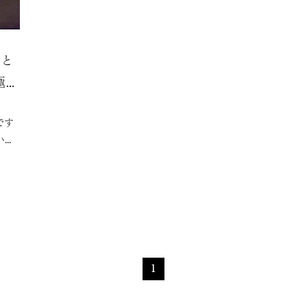
方と
極意
です
い飲
。そ
の熱
から
ま
1