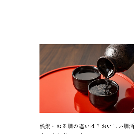
熱燗とぬる燗の違いは？おいしい燗