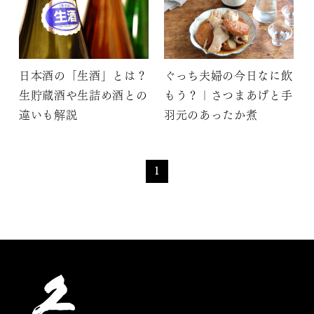
日本酒の「生酒」とは？
ぐっち夫婦の今日なに飲
生貯蔵酒や生詰め酒との
もう？｜さつまあげと手
違いも解説
羽元のあったか煮
1