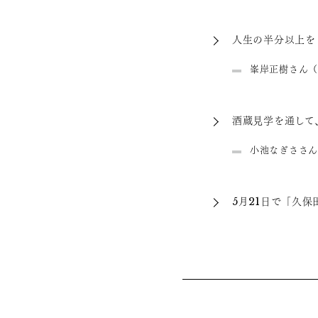
人生の半分以上を
峯岸正樹さん（
酒蔵見学を通して
小池なぎささん
5月21日で「久保