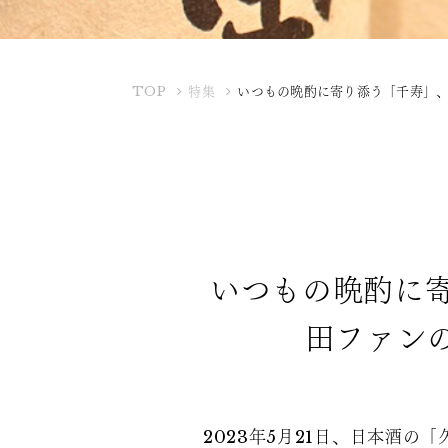
K
TOP
特集
いつもの晩酌に寄り添う「千寿」
U
B
O
T
A
Y
A
いつもの晩酌に
田ファン
2023年5月21日、日本酒の