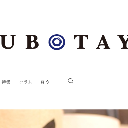
特集
コラム
買う