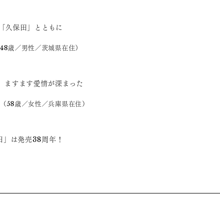
「久保田」とともに
48歳／男性／茨城県在住）
、ますます愛情が深まった
（58歳／女性／兵庫県在住）
田」は発売38周年！