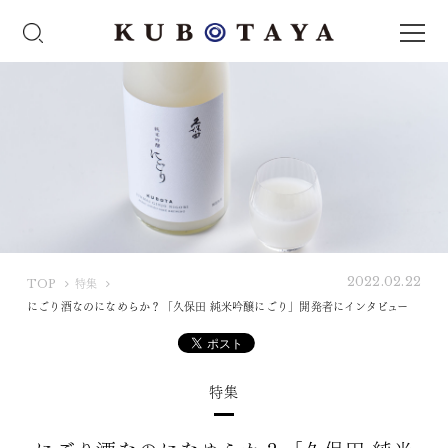
2022.02.22
K
TOP
特集
U
にごり酒なのになめらか？「久保田 純米吟醸にごり」開発者にインタビュー
B
O
T
特集
A
Y
A