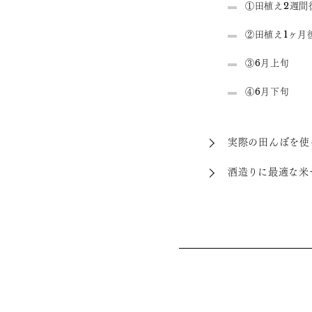
①田植え2週間
②田植え1ヶ月
③6月上旬
④6月下旬
実際の田んぼを使
酒造りに最適な米