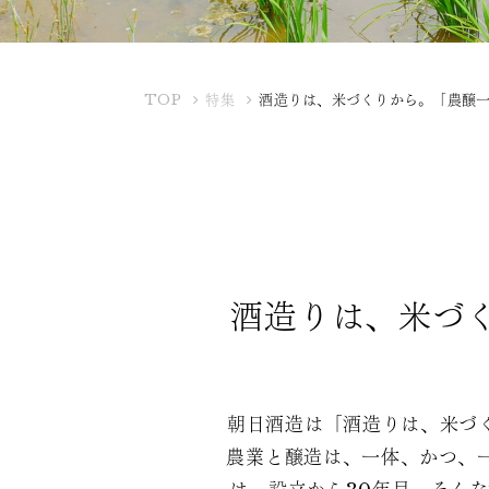
K
TOP
特集
酒造りは、米づくりから。「農醸
U
B
O
T
A
Y
A
酒造りは、米づ
朝日酒造は「酒造りは、米づ
農業と醸造は、一体、かつ、