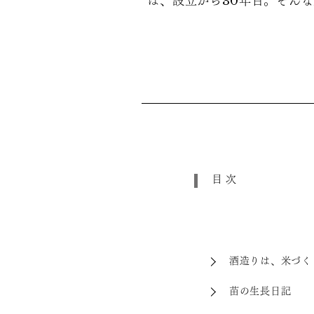
は、設立から30年目。そん
目次
酒造りは、米づく
苗の生長日記