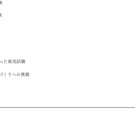
後
後
った栽培試験
づくりへの挑戦