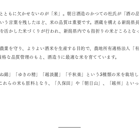
とともに欠かせないのが「米」。朝日酒造のかつての杜氏が「酒の
いう言葉を残したほど、米の品質は重要です。酒蔵を構える新潟県
を活かした米づくりが行われ、新潟県内でも指折りの米どころとな
農業を守り、よりよい酒米を生産する目的で、農地所有適格法人「
。厳格な品質管理のもと、酒造りに最適な米を育てています。
ね錦」「ゆきの精」「越淡麗」「千秋楽」という5種類の米を栽培し、
これらの米も原料となり、「久保田」や「朝日山」、「越州」とい