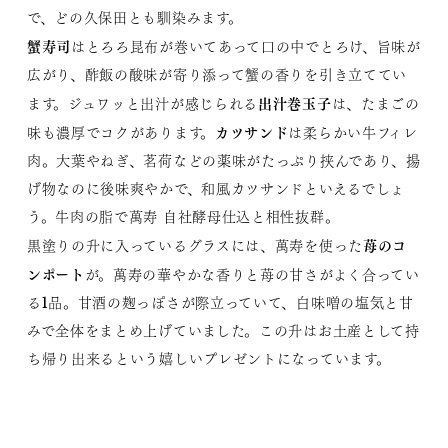
で、どの久保田とも馴染みます。
蟹寿司
はとろろ昆布が巻いてあって口の中でとろけ、旨味が
広がり、酢飯の酸味が寄り添って蟹の香りを引き立ててい
出汁巻
玉子
ます。ジュワッと出汁が感じられる
は、たまごの
カツサンド
味も濃厚でコクがあります。
は柔らかい牛フィレ
肉。大葉やねぎ、茗荷などの薬味がたっぷり挟んであり、揚
げ物なのに後味爽やかで、和風カツサンドといえるでしょ
う。牛肉の脂で萬寿 自社酵母仕込と相性抜群。
苺のコ
黒塗りの升に入っているグラスには、萬寿を使った
ンポート
が。萬寿の華やかな香りと苺の甘さがよく合ってい
る1品。甘酒の麹っぽさが際立っていて、白味噌の塩気と甘
みで全体をまとめ上げていました。この升はお土産として持
ち帰り出来るという嬉しいプレゼントになっています。