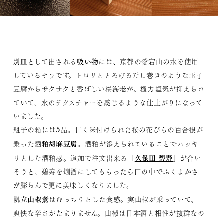
吸い物
別皿として出される
には、京都の愛宕山の水を使用
しているそうです。トロリととろけるだし巻きのような玉子
豆腐からサクサクと香ばしい桜海老が。極力塩気が抑えられ
ていて、水のテクスチャーを感じるような仕上がりになって
いました。
組子の箱には5品。甘く味付けられた桜の花びらの百合根が
酒粕胡麻豆腐
乗った
。酒粕が添えられていることでハッキ
久保田 碧寿
リとした酒粕感。追加で注文出来る「
」が合い
そうと、碧寿を燗酒にしてもらったら口の中でふくよかさ
が膨らんで更に美味しくなりました。
帆立山椒煮
はむっちりとした食感。実山椒が乗っていて、
爽快な辛さがたまりません。山椒は日本酒と相性が抜群なの