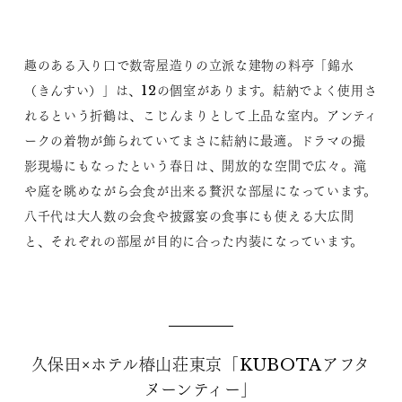
趣のある入り口で数寄屋造りの立派な建物の料亭「錦水
（きんすい）」は、12の個室があります。結納でよく使用さ
れるという折鶴は、こじんまりとして上品な室内。アンティ
ークの着物が飾られていてまさに結納に最適。ドラマの撮
影現場にもなったという春日は、開放的な空間で広々。滝
や庭を眺めながら会食が出来る贅沢な部屋になっています。
八千代は大人数の会食や披露宴の食事にも使える大広間
と、それぞれの部屋が目的に合った内装になっています。
久保田×ホテル椿山荘東京「KUBOTAアフタ
ヌーンティー」