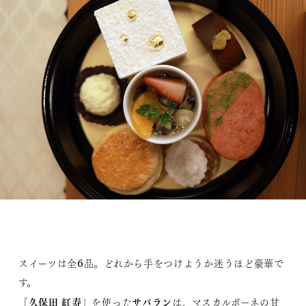
スイーツは全6品。どれから手をつけようか迷うほど豪華で
す。
久保田 紅寿
サバラン
「
」を使った
は、マスカルポーネの甘