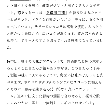
さと滑らかな食感で、紅寿がジワッと出てくる大人なデザ
苺クッキー
久保田 百寿
ート。
には「
」が練り込まれたクリ
ームがサンド。ドライな百寿がいちごの甘酸っぱい香りを引
テリーヌショコラ
き出しています。
は萬寿を使用。ねっとり
と絡みつく濃厚さで、深いコクがあります。飲み応えのある
萬寿も、テリーヌの甘さを切ってくれる役割になっていまし
た。
最中
は、柚子の苦味がアクセントで、魅惑的な食感の求肥と
ねっとりした白あんが絡みあう絶妙さ。この白あんに千寿
と酒粕が練りこんであるようで、奥深い旨味がじんわりと広
スコーン
がります。ホロホロサクサクのシンプルな
に添えら
れたのは、碧寿を練り込んだ口溶けの良いクロテッドクリ
ーム。追加で注文した碧寿の燗酒を合わせると、複雑な酸
とまろやかな口当たりで素晴らしい組み合わせでした。