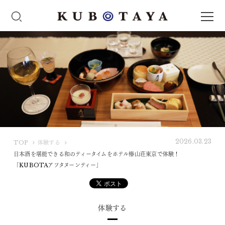
2026.03.23
K
TOP
体験する
U
日本酒を堪能できる和のティータイムをホテル椿山荘東京で体験！
B
「KUBOTAアフタヌーンティー」
O
T
A
体験する
Y
A