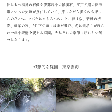
他にも七福神の石像や伊藤若冲の羅漢石、江戸初期の庚申
塔といった史跡が点在していて、探しながら歩くのも楽し
さのひとつ。ツバキはもちろんのこと、春は桜、新緑の初
夏、紅葉の秋、5月下旬頃には蛍が飛び、冬は雪吊りが施さ
れ一年中表情を変える庭園。それぞれの季節に訪れたい気
分になります。
幻想的な庭園、東京雲海