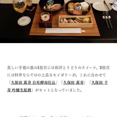
美しい手毬の器の1段目には和洋とりどりのスイーツ、2段目
には料亭ならではの上品なセイボリーが。これに合わせて
久保田 萬寿 自社酵母仕込
久保田 萬寿
久保田 千
「
」「
」「
寿 吟醸生原酒
」がセットとなっていました。