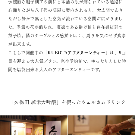
伝統的な組子細工の前に日本酒の瓶が飾られている通路に
心踊りながら八千代の部屋に案内されると、大広間であり
ながら静かで凛とした空気が流れている空間が広がりまし
た。季節の花が飾られ、貫禄のある掛け軸と存在感抜群の
益子焼。隣のテーブルとの感覚も広く、周りを気にせず食事
が出来ます。
KUBOTAアフタヌーンティー
こちらで開催中の「
」は、9回
目を迎える大人気プラン。完全予約制で、ゆったりとした時
間を堪能出来る大人のアフターヌンティーです。
「久保田 純米大吟醸」を使ったウェルカムドリンク