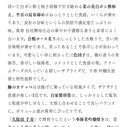
菜の花白ポン酢和
効いた白ポン酢と柚子胡椒で引き締める
え
平貝の昆布締め
。
はねっとりとした食感。いくらが乗せ
てあり、昆布の旨味といくらの脂肪で満足度たっぷりの
味。萬寿 自社酵母仕込の華やかで濃醇な香りと非常によく
合鴨ロース炙り
合います。
はしっとりした舌触りで、甘い西
京味噌が乗せてあり、炙ってあることで香ばしさが加わって
三色団子
います。可愛らしい串に刺さった
は、磯の香りの青
海苔、香ばしい桜海老、コリコリとした食感の筍。クリー
ムチーズが入っている嬉しいサプライズで、千寿 吟醸生原
酒と相性抜群でした。
鰤のカナッペ
は京揚げに乗っている和風タイプ。ザクザクと
自家製唐墨
食感が楽しい1品です。
は、しっかりとした塩気
と粒感が申し分なく、大根と合わせることで良いバランス
に。ボリューム感が萬寿にぴったりです。
久保田 千寿
車海老吟醸焼き
「
」で酒煎りしたという
は、意