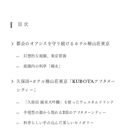
目次
都会のオアシスを守り続けるホテル椿山荘東京
幻想的な庭園、東京雲海
庭園内の料亭「錦水」
久保田×ホテル椿山荘東京「KUBOTAアフタヌー
ンティー」
「久保田 純米大吟醸」を使ったウェルカムドリンク
手毬型の器から現れる2段のアフタヌーンティー
料亭らしい手の込んだ美しいセイボリー