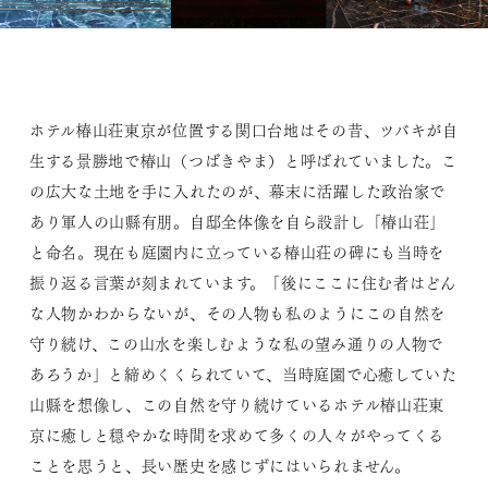
ホテル椿山荘東京が位置する関口台地はその昔、ツバキが自
生する景勝地で椿山（つばきやま）と呼ばれていました。こ
の広大な土地を手に入れたのが、幕末に活躍した政治家で
あり軍人の山縣有朋。自邸全体像を自ら設計し「椿山荘」
と命名。現在も庭園内に立っている椿山荘の碑にも当時を
振り返る言葉が刻まれています。「後にここに住む者はどん
な人物かわからないが、その人物も私のようにこの自然を
守り続け、この山水を楽しむような私の望み通りの人物で
あろうか」と締めくくられていて、当時庭園で心癒していた
山縣を想像し、この自然を守り続けているホテル椿山荘東
京に癒しと穏やかな時間を求めて多くの人々がやってくる
ことを思うと、長い歴史を感じずにはいられません。