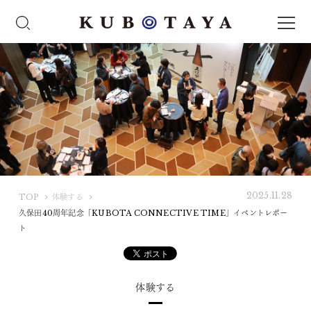
2025.11.28
K
TOP
体験する
U
久保田40周年記念「KUBOTA CONNECTIVE TIME」イベントレポー
B
ト
O
T
A
体験する
Y
A