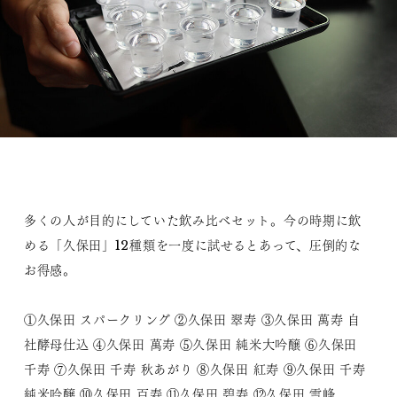
多くの人が目的にしていた飲み比べセット。今の時期に飲
める「久保田」12種類を一度に試せるとあって、圧倒的な
お得感。
①久保田 スパークリング ②久保田 翠寿 ③久保田 萬寿 自
社酵母仕込 ④久保田 萬寿 ⑤久保田 純米大吟醸 ⑥久保田
千寿 ⑦久保田 千寿 秋あがり ⑧久保田 紅寿 ⑨久保田 千寿
純米吟醸 ⑩久保田 百寿 ⑪久保田 碧寿 ⑫久保田 雪峰