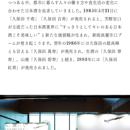
つつある中、都市に暮らす人々の働き方や食生活の変化に
合わせた日本酒を追求していきました。1985年5月21日に
「久保田 千寿」「久保田 百寿」が発売されると、芳醇旨口
が主流だった日本酒業界に “すっきりとしてキレのある日本
酒こそ美味しい” と新たな価値観が生まれ、新潟淡麗辛口ブ
ームが巻き起こります。翌年の1986年には久保田の最高峰
とも言える「久保田 萬寿」が発売され、生酒の「久保田 翠
寿」、山廃「久保田 碧寿」と続き、1993年には「久保田
紅寿」が発売されました。