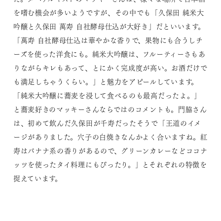
を嗜む機会が多いようですが、その中でも「久保田 純米大
吟醸と久保田 萬寿 自社酵母仕込が大好き」だといいます。
「萬寿 自社酵母仕込は華やかな香りで、果物にも合うしチ
ーズを使った洋食にも。純米大吟醸は、フルーティーさもあ
りながらキレもあって、とにかく完成度が高い。お酒だけで
も満足しちゃうくらい。」と魅力をアピールしています。
「純米大吟醸に蕎麦を浸して食べるのも最高だったよ。」
と蕎麦好きのマッキーさんならではのコメントも。門脇さん
は、初めて飲んだ久保田が千寿だったそうで「王道のイメ
ージがありました。穴子の白焼きなんかよく合いますね。紅
寿はバナナ系の香りがあるので、グリーンカレーなどココナ
ッツを使ったタイ料理にもぴったり。」とそれぞれの特徴を
捉えています。