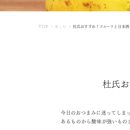
K
TOP
楽しむ
杜氏おすすめ！フルーツと日本酒
U
B
O
T
A
Y
A
杜氏お
今日のおつまみに迷ってしま
あるものから酸味が強いもの