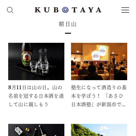
朝日山
8月11日は山の日。山の
塾生になって酒造りの基
名前を冠する日本酒を通
本を学ぼう！ 「あさひ
して山に親しもう
日本酒塾」が新潟市で開
催