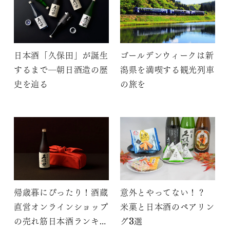
日本酒「久保田」が誕生
ゴールデンウィークは新
するまで―朝日酒造の歴
潟県を満喫する観光列車
史を辿る
の旅を
帰歳暮にぴったり！酒蔵
意外とやってない！？
直営オンラインショップ
米菓と日本酒のペアリン
の売れ筋日本酒ランキン
グ3選