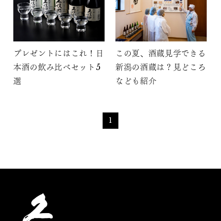
プレゼントにはこれ！日
この夏、酒蔵見学できる
本酒の飲み比べセット5
新潟の酒蔵は？見どころ
選
なども紹介
1