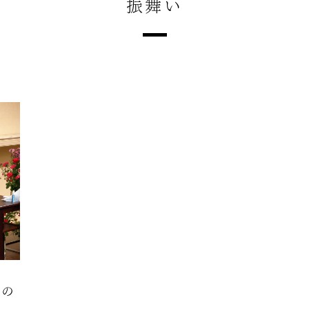
振舞い
つの