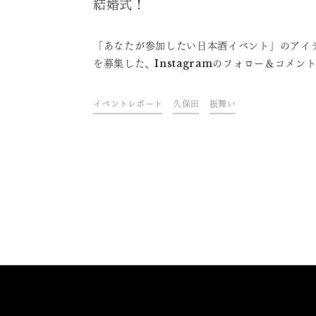
結婚式！
「あなたが参加したい日本酒イベント」のアイ
を募集した、Instagramのフォロー＆コメン
ャンペーン。その当選者のうちのお一人の夢は
「9月に開催する披露宴で世界に一つだけの日
イベントレポート
久保田
振舞い
を作る」でした。3月から約半年かけて作り上
た、披露宴での様子をご紹介します。