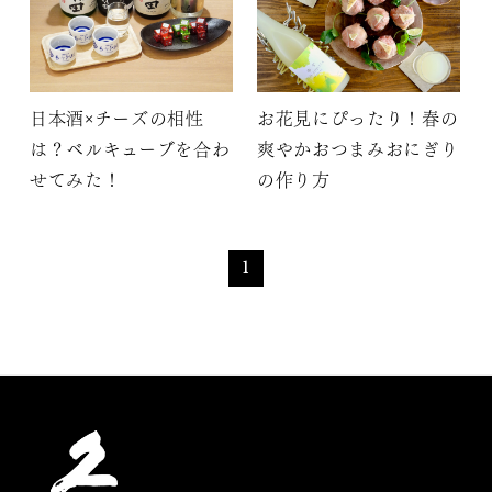
日本酒×チーズの相性
お花見にぴったり！春の
は？ベルキューブを合わ
爽やかおつまみおにぎり
せてみた！
の作り方
1