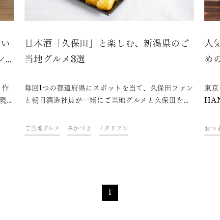
おい
日本酒「久保田」と楽しむ、新潟県のご
人
ン
当地グルメ3選
め
。作
毎回1つの都道府県にスポットを当て、久保田ファン
東京
現
と朝日酒造社員が一緒にご当地グルメと久保田を味
HA
わ
わいながら、その地域やグルメにまつわるトークを
ート
いか
楽しむオンライン飲み会「久保田ご当地グルメ
だけ
ご当地グルメ
みかづき
イタリアン
おつ
ひみ
部」。初回となる今回は、朝日酒造のお膝元である
紹介
新潟県をテーマに開催しました。ファンや社員おす
食材
すめの、久保田と楽しめる新潟県のご当地グルメを
った
ご紹介します。
を楽
1