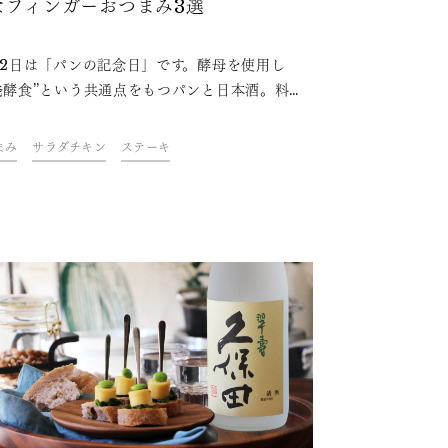
なフィンガーおつまみ3選
12日は「パンの記念日」です。酵母を使用し
発酵食”という共通点をもつパンと日本酒。料理
高橋善郎さんが考案したパンを使った手軽なお
みレシピを3つ紹介します。旬の野菜や肉など、
まみ
サラダチキン
ステーキ
をはさんだりのせたりと脇役にもなりつつ存在
あるパン。春におすすめの日本酒と合わせて、
しいハーモニーを体感してみませんか。