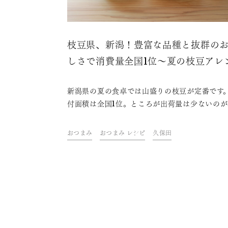
枝豆県、新潟！豊富な品種と抜群の
しさで消費量全国1位～夏の枝豆アレ
ジと冷酒ペアリング
新潟県の夏の食卓では山盛りの枝豆が定番です
付面積は全国1位。ところが出荷量は少ないのが
状です。それは、消費量が全国平均の3倍とも言
れていて、家族や親戚など身内で食べる量が多
おつまみ
おつまみ レシピ
久保田
ら。枝豆王国ともいえる新潟枝豆のおいしさの
つと、日本酒に合わせるレシピも紹介します。