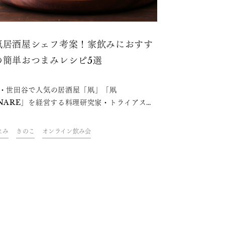
気居酒屋シェフ考案！家飲みにおすす
の簡単おつまみレシピ5選
・世田谷で人気の居酒屋「凧」「凧
NARE」を経営する料理研究家・トライアスリ
の高橋善郎さんが、フライパン不要の、和える
、漬けるだけ、チンするだけの簡単レシピをご
まみ
きのこ
オンライン飲み会
。缶詰やサラダチキン、卵など、手軽に買える
が主役のおつまみです。日本酒のおともにもぴ
りの一品で、”おうち居酒屋”気分でおうち時間
しみましょう。