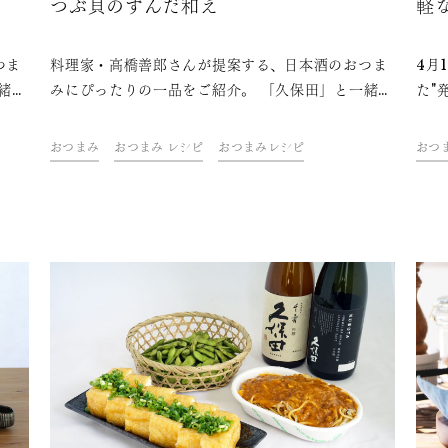
つぶ貝のずんだ和え
軽
つま
料理家・高橋善郎さんが提案する、日本酒のおつま
4月
緒
みにぴったりの一品をご紹介。 「久保田」と一緒
た"
さ
に、ご自宅での上質なひとときをお楽しみくださ
家の
い。
つま
おつまみ
おつまみ レシピ
おつまみレシピ
おつ
素材
感の
美味