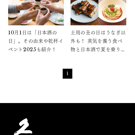
10月1日は「日本酒の
土用の丑の日はうなぎ以
日」。その由来や乾杯イ
外も！ 英気を養う食べ
ベント2025も紹介！
物と日本酒で夏を乗り越
える
1