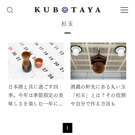
杉玉
日本酒と共に過ごす四
酒蔵の軒先にある丸い玉
季。今年は季節限定の美
「杉玉」とは？その役割
味しさを楽しむ一年にし
や自分で作る方法も
よう！
1