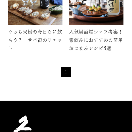
ぐっち夫婦の今日なに飲
人気居酒屋シェフ考案！
もう？｜サバ缶のリエッ
家飲みにおすすめの簡単
ト
おつまみレシピ5選
1