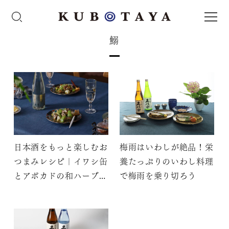
鰯
日本酒をもっと楽しむお
梅雨はいわしが絶品！栄
つまみレシピ｜イワシ缶
養たっぷりのいわし料理
とアボカドの和ハーブマ
で梅雨を乗り切ろう
リネ