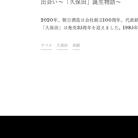
出会い～「久保田」誕生物語～
2020年、朝日酒造は会社創立100周年、代表
「久保田」は発売35周年を迎えました。1985
発売当初から、久保田の“顔”には地元の手すき
が用いられています。今回は「手すき和紙」と
ラベル
久保田
和紙
に描かれた「久保田」の文字との、35年前の出
に迫ります。