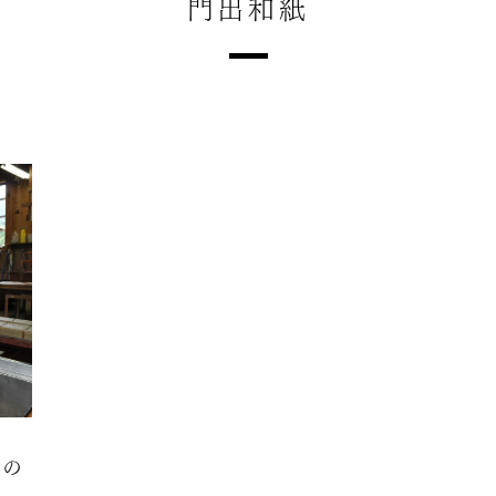
門出和紙
との