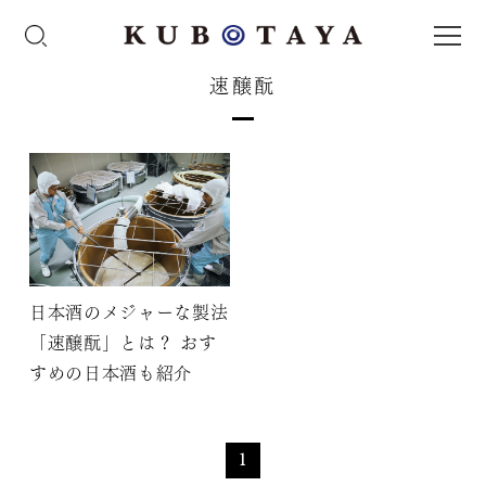
速醸酛
日本酒のメジャーな製法
「速醸酛」とは？ おす
すめの日本酒も紹介
1