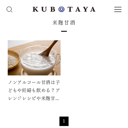
米麹甘酒
ノンアルコール甘酒は子
どもや妊婦も飲める？ア
レンジレシピや米麹甘酒
の簡単な作り方も紹介
1