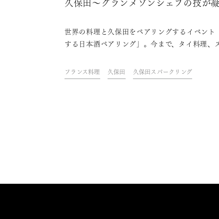
久保田～グランメゾンシェフの技が
された下町のビストロ料理と日本酒
世界の料理と久保田をペアリングするイベント
体化
する日本酒ペアリング」。今まで、タイ料理、
イン料理、北欧料理といった数々の料理と合わ
きました。第7回目となる今回は、下町のビスト
フランス料理
久保田
久保田スパークリング
「渡辺料理店」での開催です。ボリューム満点
ストロ料理と日本酒は、一体どんなペアリング
るのかレポートします。