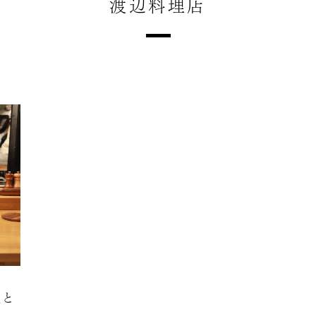
渡辺料理店
理と