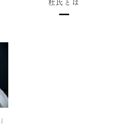
杜氏とは
）」