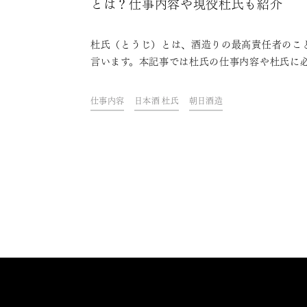
とは？仕事内容や現役杜氏も紹介
杜氏（とうじ）とは、酒造りの最高責任者のこ
言います。本記事では杜氏の仕事内容や杜氏に
なスキル、資格の他、朝日酒造で働く杜氏達の
ソードについて紹介します。杜氏に関する知識
仕事内容
日本酒 杜氏
朝日酒造
日酒造の杜氏の考えを知り、さらに日本酒を楽
ましょう。