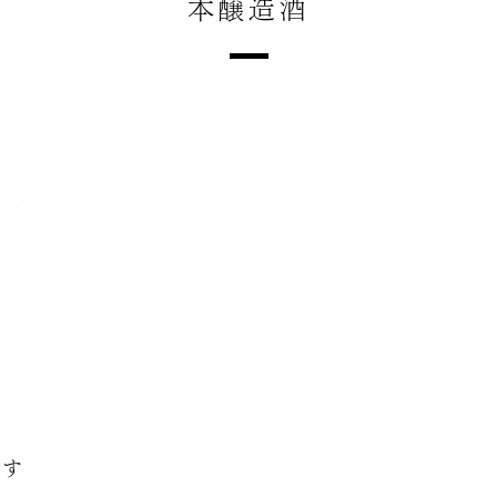
本醸造酒
おす