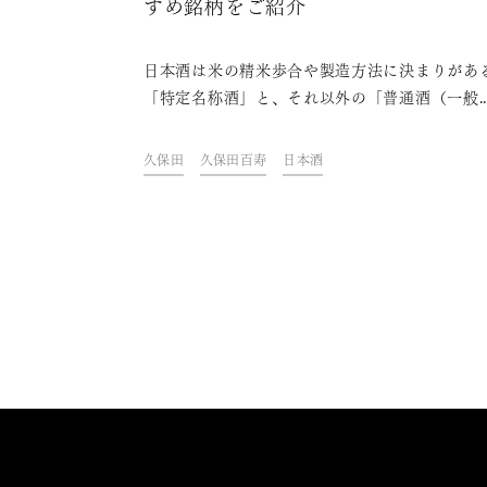
すめ銘柄をご紹介
日本酒は米の精米歩合や製造方法に決まりがあ
「特定名称酒」と、それ以外の「普通酒（一般
酒）」に大きく分かれています。「特定名称酒
そこからさらに「本醸造酒」「吟醸酒」「純米
久保田
久保田百寿
日本酒
の3つに分かれます。この記事では「本醸造酒」
特徴や飲み方、おすすめの本醸造酒などをご紹
ます。