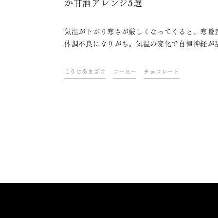
か甘酒アレンジ5選
気温が下がり寒さが厳しくなってくると、寒暖
体調不良になりがち。気温の変化で自律神経が
て体調不良を引き起こすことを「冬バテ」とい
す。そんな冬バテ防止にぴったりなのが、飲む
こうじあまざけ
コーヒー
チョコレート
ともいわれる麹甘酒（こうじあまざけ）です。
酒を温めて飲めば、心も体も温かくなりほっと
つけるはず。今回は、麹甘酒を使ったホットド
クレシピをご紹介します。