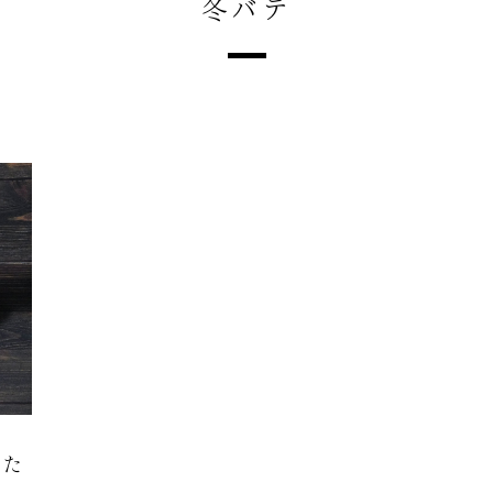
冬バテ
った