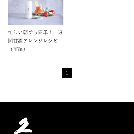
忙しい朝でも簡単！一週
間甘酒アレンジレシピ
（前編）
1