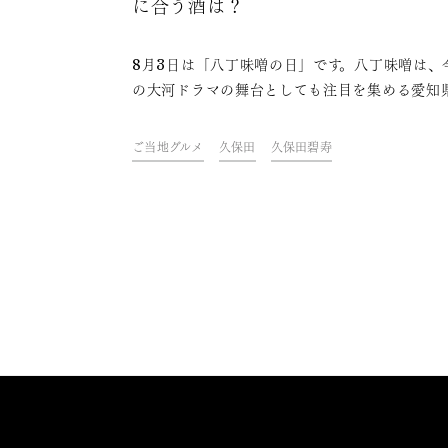
に合う酒は？
8月3日は「八丁味噌の日」です。八丁味噌は、
の大河ドラマの舞台としても注目を集める愛知
崎市で誕生した伝統調味料。愛知県のご当地グ
の味付けには欠かせない存在です。そんな八丁
ご当地グルメ
久保田
久保田碧寿
についてや、八丁味噌を使ったグルメとそれに
お酒をご紹介します。