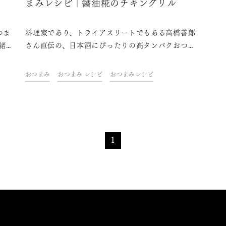
まみレシピ｜醤油糀のチキングリル
つま
料理家であり、トライアスリートでもある高橋善郎
緒
さん直伝の、日本酒にぴったりの高タンパクおつま
さ
みレシピをご紹介。ダイエット中や筋トレ中でも、
美味しく日本酒を楽しみましょう！
おつまみ
おつまみ レシピ
おつまみレシピ
1