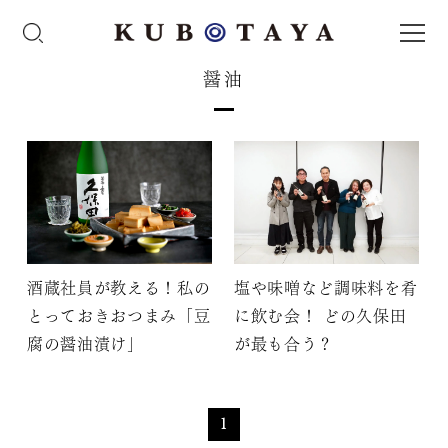
醤油
酒蔵社員が教える！私の
塩や味噌など調味料を肴
とっておきおつまみ「豆
に飲む会！ どの久保田
腐の醤油漬け」
が最も合う？
1