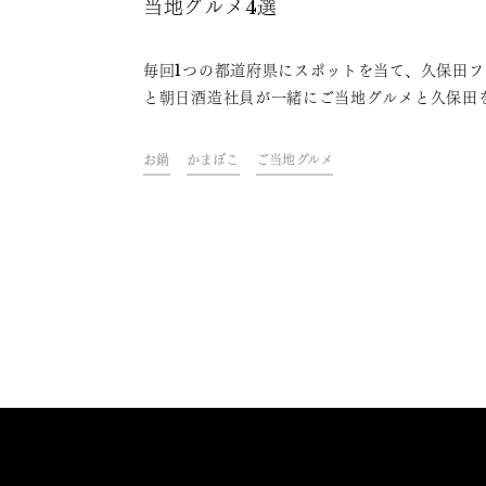
当地グルメ4選
毎回1つの都道府県にスポットを当て、久保田フ
と朝日酒造社員が一緒にご当地グルメと久保田
わいながら、その地域やグルメにまつわるトー
楽しむオンライン飲み会「久保田ご当地グルメ
お鍋
かまぼこ
ご当地グルメ
部」。今回は、宮城県をテーマに開催しました
ァンや社員おすすめの、久保田と楽しめる宮城
ご当地グルメをご紹介します。